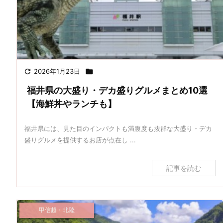

2026年1月23日

福井県の大盛り・デカ盛りグルメまとめ10選
【海鮮丼やランチも】
福井県には、見た目のインパクトも満腹度も抜群な大盛り・デカ
盛りグルメを提供するお店が点在し ...
記事を読む
甲信越・北陸