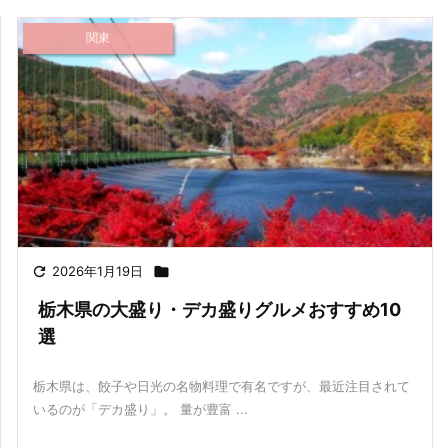
関東

2026年1月19日

栃木県の大盛り・デカ盛りグルメおすすめ10
選
栃木県は、餃子や日光の名物料理で有名ですが、最近注目されて
いるのが「デカ盛り」。 量が豊富 ...