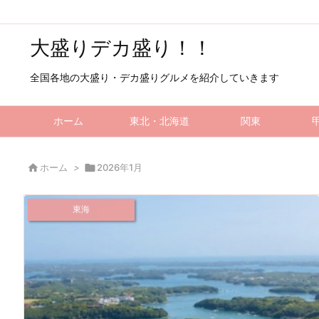
大盛りデカ盛り！！
全国各地の大盛り・デカ盛りグルメを紹介していきます
ホーム
東北・北海道
関東

ホーム
>

2026年1月
東海