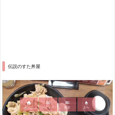
伝説のすた丼屋




メニュー
目次
上へ
ホーム