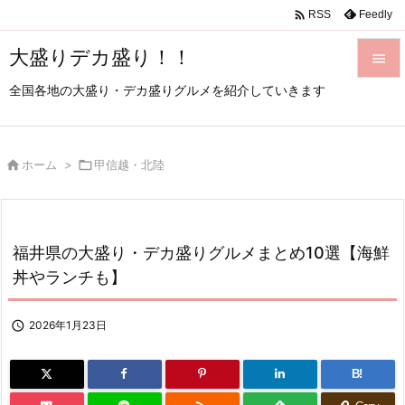

Feedly
RSS
大盛りデカ盛り！！

全国各地の大盛り・デカ盛りグルメを紹介していきます

メニュ

サイド

ホーム
>

甲信越・北陸

前へ

福井県の大盛り・デカ盛りグルメまとめ10選【海鮮
次へ
丼やランチも】

検索

2026年1月23日
B!