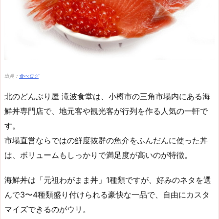
出典：
食べログ
北のどんぶり屋 滝波食堂は、小樽市の三角市場内にある海
鮮丼専門店で、地元客や観光客が行列を作る人気の一軒で
す。
市場直営ならではの鮮度抜群の魚介をふんだんに使った丼
は、ボリュームもしっかりで満足度が高いのが特徴。
海鮮丼は「元祖わがまま丼」1種類ですが、好みのネタを選
んで3〜4種類盛り付けられる豪快な一品で、自由にカスタ
マイズできるのがウリ。