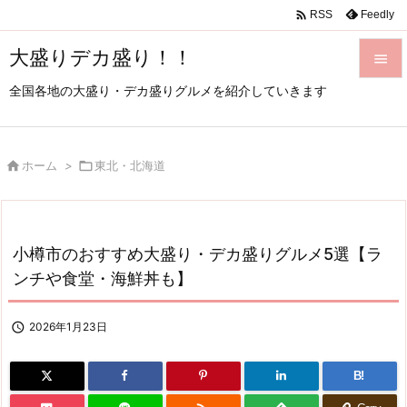

Feedly
RSS
大盛りデカ盛り！！

全国各地の大盛り・デカ盛りグルメを紹介していきます

メニュ

サイド

ホーム
>

東北・北海道

前へ

小樽市のおすすめ大盛り・デカ盛りグルメ5選【ラ
次へ
ンチや食堂・海鮮丼も】

検索

2026年1月23日
B!