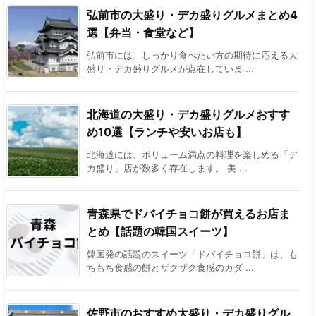
弘前市の大盛り・デカ盛りグルメまとめ4
選【弁当・食堂など】
弘前市には、しっかり食べたい方の期待に応える大
盛り・デカ盛りグルメが点在していま ...
北海道の大盛り・デカ盛りグルメおすす
め10選【ランチや安いお店も】
北海道には、ボリューム満点の料理を楽しめる「デ
カ盛り」店が数多く存在します。 美 ...
青森県でドバイチョコ餅が買えるお店ま
とめ【話題の韓国スイーツ】
韓国発の話題のスイーツ「ドバイチョコ餅」は、も
ちもち食感の餅とザクザク食感のカダ ...
佐野市のおすすめ大盛り・デカ盛りグル