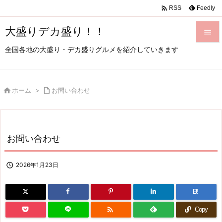

Feedly
RSS
大盛りデカ盛り！！

全国各地の大盛り・デカ盛りグルメを紹介していきます

メニュ

サイド

ホーム
>

お問い合わせ

前へ

お問い合わせ
次へ

検索

2026年1月23日
B!

Copy