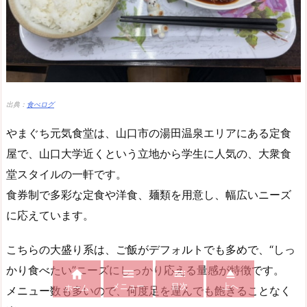
出典：
食べログ
やまぐち元気食堂は、山口市の湯田温泉エリアにある定食
屋で、山口大学近くという立地から学生に人気の、大衆食
堂スタイルの一軒です。
食券制で多彩な定食や洋食、麺類を用意し、幅広いニーズ
に応えています。
こちらの大盛り系は、ご飯がデフォルトでも多めで、“しっ
かり食べたい”ニーズにしっかり応える量感が特徴です。




メニュー
目次
上へ
ホーム
メニュー数も多いので、何度足を運んでも飽きることなく