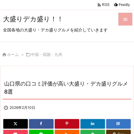

Feedly
RSS
大盛りデカ盛り！！

全国各地の大盛り・デカ盛りグルメを紹介していきます

メニュ

サイド

ホーム
>

中国・四国・九州

前へ

山口県の口コミ評価が高い大盛り・デカ盛りグルメ
次へ
8選

検索

2026年2月10日
B!