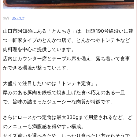
出典：
食べログ
山口市阿知須にある「とんちき」は、国道190号線沿いに建
つ一軒家タイプのとんかつ店で、とんかつやトンテキなど
肉料理を中心に提供しています。
店内はカウンター席とテーブル席を備え、落ち着いて食事
ができる環境が整っています。
大盛りで注目したいのは「トンテキ定食」。
厚みのある豚肉を鉄板で焼き上げた食べ応えのある一皿
で、旨味の詰まったジューシーな肉質が特徴です。
さらにロースかつ定食は最大330gまで用意されるなど、ど
のメニューも満腹感を得やすい構成。
サイズ違いを選べるため、しっかり食べたい方からそうで