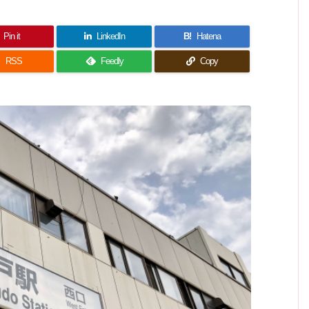
Pin it
LinkedIn
B!
Hatena

RSS
Feedly
Copy