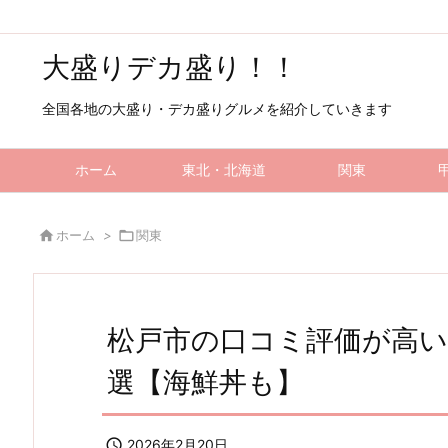
大盛りデカ盛り！！
全国各地の大盛り・デカ盛りグルメを紹介していきます
ホーム
東北・北海道
関東

ホーム
>

関東
松戸市の口コミ評価が高い
選【海鮮丼も】

2026年2月20日