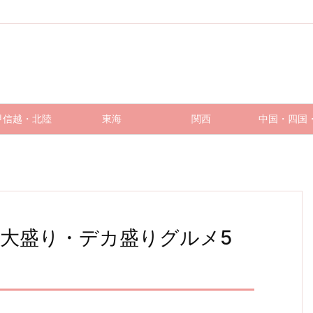
甲信越・北陸
東海
関西
中国・四国
大盛り・デカ盛りグルメ5